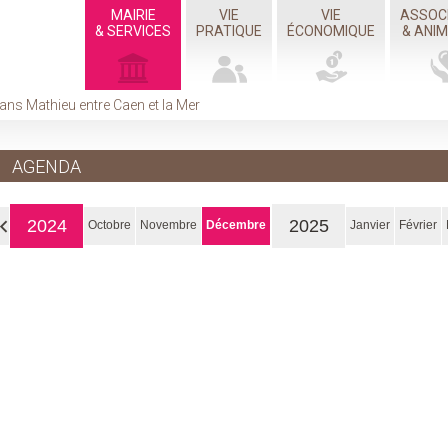
MAIRIE
VIE
VIE
ASSOC
& SERVICES
PRATIQUE
ÉCONOMIQUE
& ANI
ans Mathieu entre Caen et la Mer
AGENDA
2024
2025
Octobre
Novembre
Décembre
Janvier
Février