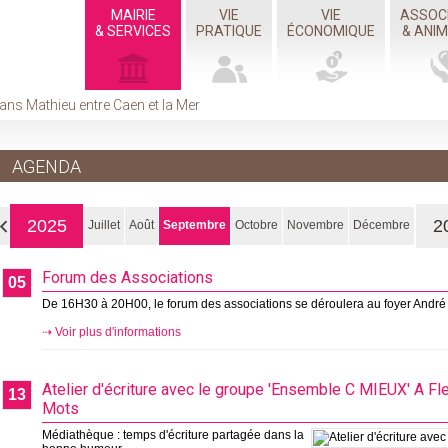
MAIRIE
VIE
VIE
ASSOC
& SERVICES
PRATIQUE
ÉCONOMIQUE
& ANI
ans Mathieu entre Caen et la Mer
AGENDA
2025
2
Juillet
Août
Septembre
Octobre
Novembre
Décembre
Forum des Associations
05
De 16H30 à 20H00, le forum des associations se déroulera au foyer André 
Voir plus d'informations
Atelier d'écriture avec le groupe 'Ensemble C MIEUX' A Fl
13
Mots
Médiathèque : temps d'écriture partagée dans la