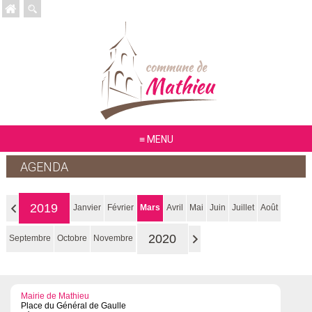
MENU
AGENDA
2019
Janvier
Février
Mars
Avril
Mai
Juin
Juillet
Août
2020
Septembre
Octobre
Novembre
Mairie de Mathieu
Place du Général de Gaulle