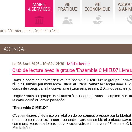
MAIRIE
VIE
VIE
ASSOC
& SERVICES
PRATIQUE
ÉCONOMIQUE
& ANI
ans Mathieu entre Caen et la Mer
AGENDA
- Médiathèque
Le 26 Avril 2025 - 10h30-12h30
Club de lecture avec le groupe 'Ensemble C MIEUX' Livres
Dans le cadre de nos rendez-vous "Ensemble C MIEUX", le groupe
Lectur
réunit 1 samedi par mois entre 10h30 et 12h30. Venez échanger avec eux 
coups de coeur, dans la convivialité (...romans, essais, BD... nouveautés, cl
Joignez-vous au groupe, c'est ouvert à tous, gratuit, sans inscription, sur 
la convivialité et l'envie partagée.
"Ensemble C MIEUX"
C'est un dispositif de mise en relation de personnes proposé par la Média
régulièrement pour échanger, apprendre, faire ensemble et partager savoirs, 
communs. Vous aussi vous pouvez créer votre rendez-vous "Ensemble C M
Médiathèque !