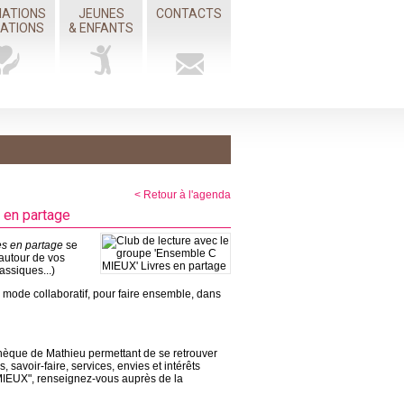
IATIONS
JEUNES
CONTACTS
MATIONS
& ENFANTS
< Retour à l'agenda
 en partage
es en partage
se
autour de vos
assiques...)
un mode collaboratif, pour faire ensemble, dans
thèque de Mathieu permettant de se retrouver
savoir-faire, services, envies et intérêts
IEUX", renseignez-vous auprès de la