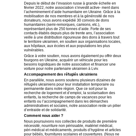
Depuis le début de l’invasion russe à grande échelle en
février 2022, notre association s’investit active- ment dans
l’acheminement d’aide humanitaire en Ukraine. Grâce à la
mobilisation de nos membres et à la générosité de nos
donateurs, nous avons expédié 30 convois de dons
humanitaires (semi-remorques, camions, etc.),
représentant plus de 250 tonnes d’aide. Forte de ses
contacts établis depuis plus de trente ans, l’association
veille à une distribution rigoureuse des dons à travers tout
le territoire ukrainien, en soutien aux organisations locales,
aux hôpitaux, aux écoles et aux populations les plus
vulnérables.
Grâce à votre soutien, nous avons également pu offrir deux
fourgons en Ukraine, acquérir un véhicule pour les
besoins logistiques de notre association et financer une
voiture pour notre partenaire ukrainien à Lviv.
Accompagnement des réfugiés ukrainiens
En parallèle, nous avons soutenu plusieurs dizaines de
réfugiés ukrainiens pour leur installation temporaire ou
permanente dans notre région. Que ce soit pour la
recherche de logement et d’emploi, la scolarisation des
enfants, la recherche de camps de vacances pour les
enfants ou l’accompagnement dans les démarches
administratives et sociales, notre association reste un pilier
d’entraide et de solidarité.
Comment nous aider ?
Nous poursuivons nos collectes de produits de première
nécessité, nourriture non périssable, matériel médical,
péri-médical et médicaments, produits d’hygiène et articles
pour bébés, fournitures scolaires et couvertures. (Nous ne