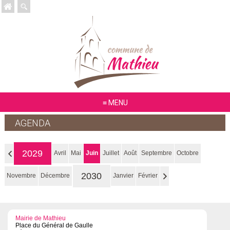
MENU
AGENDA
2029
Avril
Mai
Juin
Juillet
Août
Septembre
Octobre
2030
Novembre
Décembre
Janvier
Février
Mairie de Mathieu
Place du Général de Gaulle