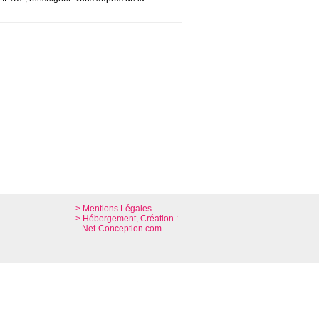
> Mentions Légales
> Hébergement, Création :
Net-Conception.com