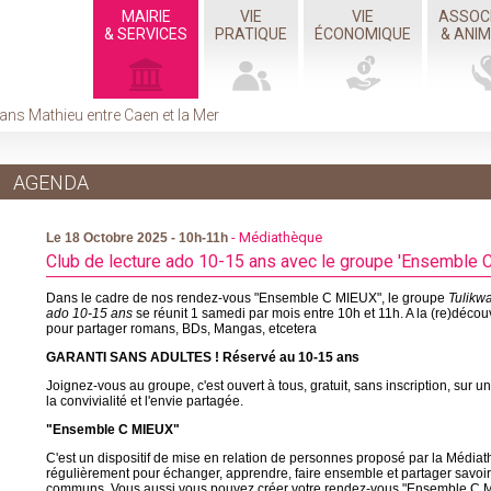
MAIRIE
VIE
VIE
ASSOC
& SERVICES
PRATIQUE
ÉCONOMIQUE
& ANI
ans Mathieu entre Caen et la Mer
AGENDA
- Médiathèque
Le 18 Octobre 2025 - 10h-11h
Club de lecture ado 10-15 ans avec le groupe 'Ensemble 
Dans le cadre de nos rendez-vous "Ensemble C MIEUX", le groupe
Tulikwa
ado 10-15 ans
se réunit 1 samedi par mois entre 10h et 11h. A la (re)découv
pour partager romans, BDs, Mangas, etcetera
GARANTI SANS ADULTES ! Réservé au 10-15 ans
Joignez-vous au groupe, c'est ouvert à tous, gratuit, sans inscription, sur 
la convivialité et l'envie partagée.
"Ensemble C MIEUX"
C'est un dispositif de mise en relation de personnes proposé par la Média
régulièrement pour échanger, apprendre, faire ensemble et partager savoirs, 
communs. Vous aussi vous pouvez créer votre rendez-vous "Ensemble C M