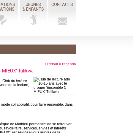
IATIONS
JEUNES
CONTACTS
MATIONS
& ENFANTS
< Retour à l'agenda
C MIEUX' Tulikwa
, Club de lecture
erte de la lecture,
un mode collaboratif, pour faire ensemble, dans
thèque de Mathieu permettant de se retrouver
savoir-faire, services, envies et intérêts
IEUX", renseignez-vous auprès de la